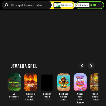
SKAPA KONTO
LOGGA IN
POKER
SPORT
UTVALDA SPEL
Le
Eruption
Book of
Big Bass
Sugar
Book of
Prechaun
Blaze
Dead
Splash
Rush
Dead Go
CASHINGO
1000
Super
Collect
Scatter