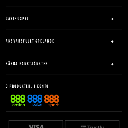
Om
Sajtkarta
CASINOSPEL
Kontakta oss
Slots
Närstående bolag
Live Casino
evoke Plc.
ANSVARSFULLT SPELANDE
Roulette
FAQ
Säkerhet och integritet
Blackjack
Hjälp
Integritetspolicy
Video Poker
SÄKRA BANKTJÄNSTER
Användaravtal
Jackpot
Insättning
Frånkopplingspolicy
Svenska spel casino
Uttag
Bonus policy
3 PRODUKTER, 1 KONTO
Uttagsvillkor
EU-tillgänglighetsdeklaration