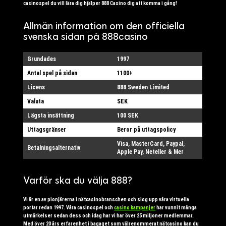
casinospel du vill lära dig hjälper 888 Casino dig att komma i gång!
Allmän information om den officiella
svenska sidan på 888casino
Grundades
1997
Antal spel på sidan
1100+
Licens
888 Sweden Limited
Valuta
SEK
Lägsta insättning
100 SEK
Uttagsgränser
Beror på uttagspolicy
Visa, MasterCard, Paypal,
Betalningsalternativ
Apple Pay, Neteller & Mer
Varför ska du välja 888?
Vi är en av pionjärerna i nätcasinobranschen och slog upp våra virtuella
portar redan 1997. Våra casinospel och
casino kampanjer
har vunnit många
utmärkelser sedan dess och idag har vi har över 25 miljoner medlemmar.
Med över 20 års erfarenhet i bagaget som välrenommerat nätcasino kan du