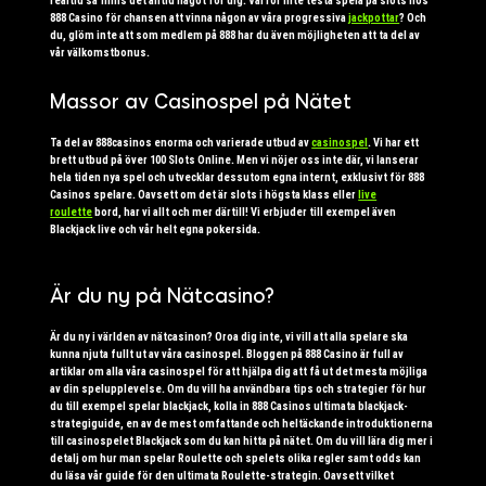
realtid så finns det alltid något för dig. Varför inte testa spela på slots hos
888 Casino för chansen att vinna någon av våra progressiva
jackpottar
? Och
du, glöm inte att som medlem på 888 har du även möjligheten att ta del av
vår välkomstbonus.
Massor av Casinospel på Nätet
Ta del av 888casinos enorma och varierade utbud av
casinospel
. Vi har ett
brett utbud på över 100 Slots Online. Men vi nöjer oss inte där, vi lanserar
hela tiden nya spel och utvecklar dessutom egna internt, exklusivt för 888
Casinos spelare. Oavsett om det är slots i högsta klass eller
live
roulette
bord, har vi allt och mer därtill! Vi erbjuder till exempel även
Blackjack live och vår helt egna pokersida.
Är du ny på Nätcasino?
Är du ny i världen av nätcasinon? Oroa dig inte, vi vill att alla spelare ska
kunna njuta fullt ut av våra casinospel. Bloggen på 888 Casino är full av
artiklar om alla våra casinospel för att hjälpa dig att få ut det mesta möjliga
av din spelupplevelse. Om du vill ha användbara tips och strategier för hur
du till exempel spelar blackjack, kolla in 888 Casinos ultimata blackjack-
strategiguide, en av de mest omfattande och heltäckande introduktionerna
till casinospelet Blackjack som du kan hitta på nätet. Om du vill lära dig mer i
detalj om hur man spelar Roulette och spelets olika regler samt odds kan
du läsa vår guide för den ultimata Roulette-strategin. Oavsett vilket