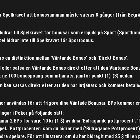
är Spelkravet att bonussumman måste satsas 8 gånger (från Begrä
bidrar till Spelkravet för bonusar som erbjuds på Sport (Sportbo
el bidrar inte till Spelkravet för Sportbonus.
rs en distinktion mellan 'Väntande Bonus' och 'Direkt Bonus'.
ll eller satsa en Väntande Bonus direkt efter att den Väntande Bo
arje 100 bonuspoäng som intjänats, jämför punkt (1)-(3) nedan.
 kan satsas direkt efter att den har intjänats och kommer betalas
r användas för att frigöra dina Väntade Bonusar. BPs kommer end
ngar i Poker på följande sätt:
jänar 2 BPs för varje 10 kr (1 $) av dina 'Bidragande pottprocent'. 
el. 'Pottprocenten' som du bidrar med ('Bidragande Pottprocent') 
ra spelare. För att illustrera: om du har bidragit med 25 $ till en