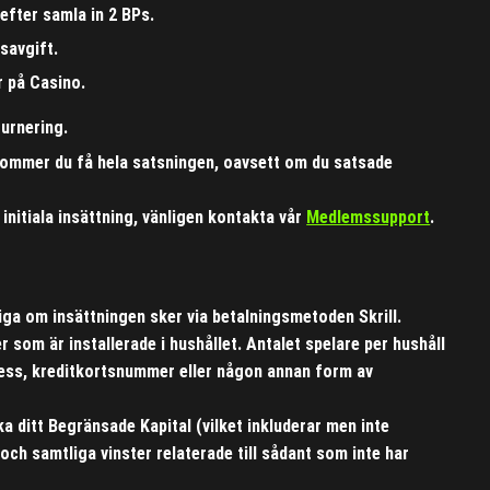
efter samla in 2 BPs.
gsavgift.
r på Casino.
turnering.
, kommer du få hela satsningen, oavsett om du satsade
initiala insättning, vänligen kontakta vår
Medlemssupport
.
liga om insättningen sker via betalningsmetoden Skrill.
 som är installerade i hushållet. Antalet spelare per hushåll
adress, kreditkortsnummer eller någon annan form av
 ditt Begränsade Kapital (vilket inkluderar men inte
och samtliga vinster relaterade till sådant som inte har