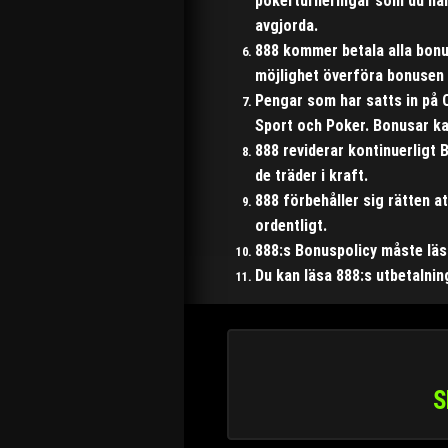
avgjorda.
888 kommer betala alla bonus
möjlighet överföra bonusen 
Pengar som har satts in på 
Sport och Poker. Bonusar kan
888 reviderar kontinuerligt
de träder i kraft.
888 förbehåller sig rätten a
ordentligt.
888:s Bonuspolicy måste lä
Du kan läsa 888:s utbetalni
S