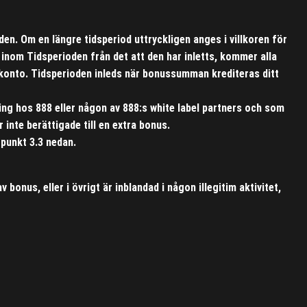
den. Om en längre tidsperiod uttryckligen anges i villkoren för
v inom Tidsperioden från det att den har inletts, kommer alla
t konto. Tidsperioden inleds när bonussumman krediteras ditt
ng hos 888 eller någon av 888:s white label partners och som
 inte berättigade till en extra bonus.
 punkt 3.3 nedan.
onus, eller i övrigt är inblandad i någon illegitim aktivitet,