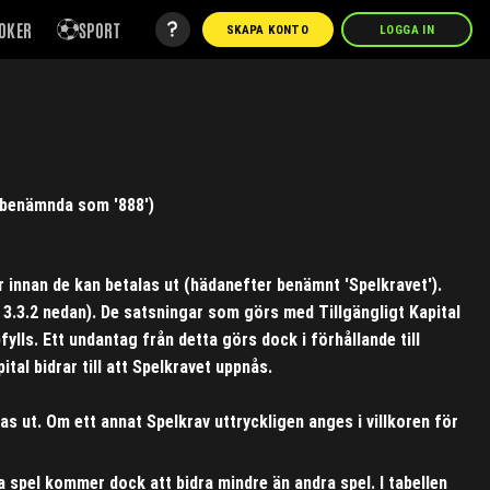
OKER
SPORT
SKAPA KONTO
LOGGA IN
t benämnda som '888')
 innan de kan betalas ut (hädanefter benämnt 'Spelkravet').
3.3.2 nedan). De satsningar som görs med Tillgängligt Kapital
fylls. Ett undantag från detta görs dock i förhållande till
tal bidrar till att Spelkravet uppnås.
 ut. Om ett annat Spelkrav uttryckligen anges i villkoren för
a spel kommer dock att bidra mindre än andra spel. I tabellen