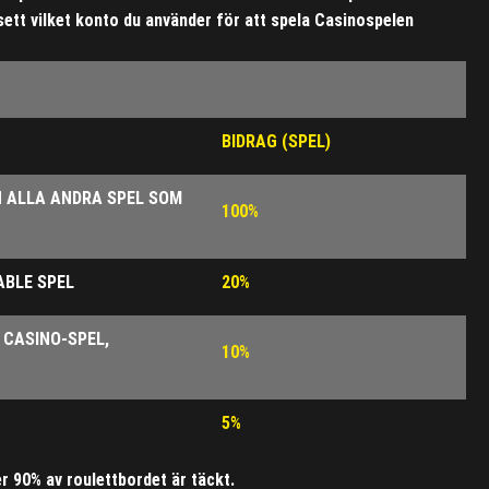
vsett vilket konto du använder för att spela Casinospelen
BIDRAG (SPEL)
H ALLA ANDRA SPEL SOM
100%
ABLE SPEL
20%
 CASINO-SPEL,
10%
5%
er 90% av roulettbordet är täckt.