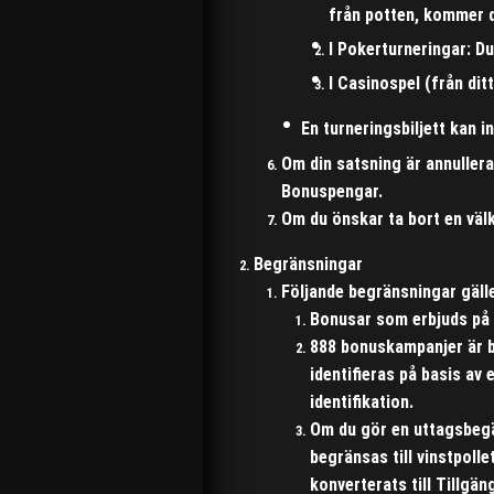
från potten, kommer d
I Pokerturneringar: Du
I Casinospel (från dit
En turneringsbiljett kan 
Om din satsning är annullera
Bonuspengar.
Om du önskar ta bort en välk
Begränsningar
Följande begränsningar gäll
Bonusar som erbjuds på C
888 bonuskampanjer är be
identifieras på basis av
identifikation.
Om du gör en uttagsbegär
begränsas till vinstpoll
konverterats till Tillgän