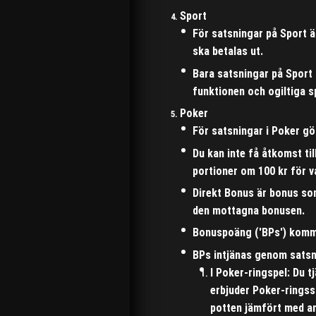
Sport
För satsningar på Sport 
ska betalas ut.
Bara satsningar på Sport 
funktionen och ogiltiga sp
Poker
För satsningar i Poker gö
Du kan inte få åtkomst ti
portioner om 100 kr för v
Direkt Bonus är bonus som
den mottagna bonusen.
Bonuspoäng ('BPs') komme
BPs intjänas genom satsni
I Poker-ringspel: Du t
erbjuder Poker-ringssp
potten jämfört med and