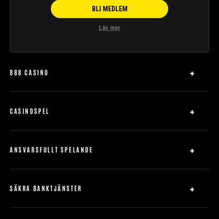
BLI MEDLEM
Läs mer
888 CASINO
Om
Sajtkarta
CASINOSPEL
Kontakta oss
Slots
Närstående bolag
Live Casino
evoke Plc.
ANSVARSFULLT SPELANDE
Roulette
FAQ
Säkerhet och integritet
Blackjack
Hjälp
Integritetspolicy
Video Poker
SÄKRA BANKTJÄNSTER
Användaravtal
Jackpot
Insättning
Frånkopplingspolicy
Svenska spel casino