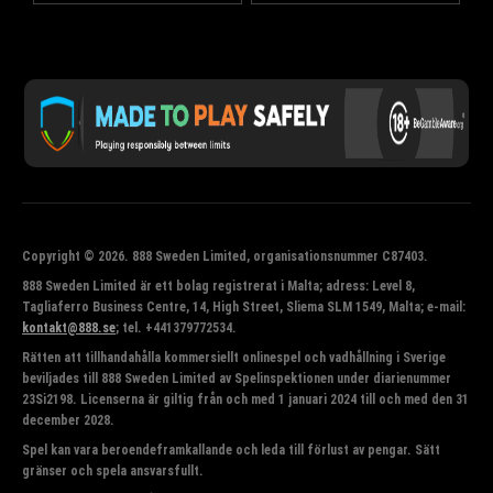
Copyright © 2026. 888 Sweden Limited, organisationsnummer C87403.
888 Sweden Limited är ett bolag registrerat i Malta; adress: Level 8,
Tagliaferro Business Centre, 14, High Street, Sliema SLM 1549, Malta; e-mail:
kontakt@888.se
;
tel. +441379772534.
Rätten att tillhandahålla kommersiellt onlinespel och vadhållning i Sverige
beviljades till 888 Sweden Limited av Spelinspektionen under diarienummer
23Si2198. Licenserna är giltig från och med 1 januari 2024 till och med den 31
december 2028.
Spel kan vara beroendeframkallande och leda till förlust av pengar. Sätt
gränser och spela ansvarsfullt.