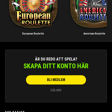
European Roulette
American Roulette
ÄR DU REDO ATT SPELA?
SKAPA DITT KONTO HÄR
BLI MEDLEM
Läs mer