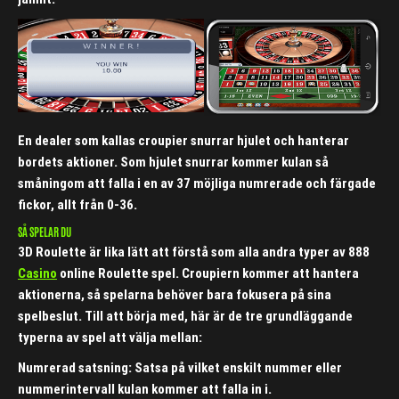
En dealer som kallas croupier snurrar hjulet och hanterar
bordets aktioner. Som hjulet snurrar kommer kulan så
småningom att falla i en av 37 möjliga numrerade och färgade
fickor, allt från 0-36.
SÅ SPELAR DU
3D Roulette är lika lätt att förstå som alla andra typer av 888
Casino
online Roulette spel. Croupiern kommer att hantera
aktionerna, så spelarna behöver bara fokusera på sina
spelbeslut. Till att börja med, här är de tre grundläggande
typerna av spel att välja mellan:
Numrerad satsning:
Satsa på vilket enskilt nummer eller
nummerintervall kulan kommer att falla in i.