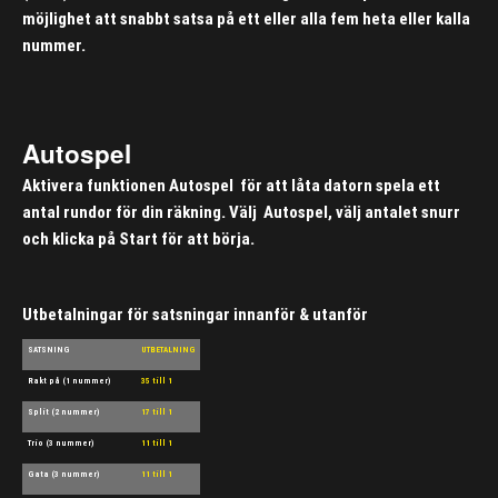
möjlighet att snabbt satsa på ett eller alla fem heta eller kalla
nummer.
Autospel
Aktivera funktionen Autospel för att låta datorn spela ett
antal rundor för din räkning. Välj Autospel, välj antalet snurr
och klicka på Start för att börja.
Utbetalningar för satsningar innanför & utanför
SATSNING
UTBETALNING
Rakt på (1 nummer)
35 till 1
Split (2 nummer)
17 till 1
Trio (3 nummer)
11 till 1
Gata (3 nummer)
11 till 1