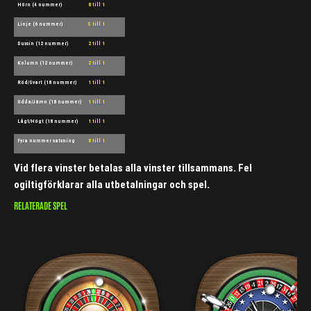
Hörn (4 nummer)
8 till 1
Linje (6 nummer)
5 till 1
Dussin (12 nummer)
2 till 1
Kolumn (12 nummer)
2 till 1
Röd/Svart (18 nummer)
1 till 1
Udda/Jämn (18 nummer)
1 till 1
Lågt/Högt (18 nummer)
1 till 1
Fyra nummer satsning
8 till 1
Vid flera vinster betalas alla vinster tillsammans. Fel
ogiltigförklarar alla utbetalningar och spel.
RELATERADE SPEL