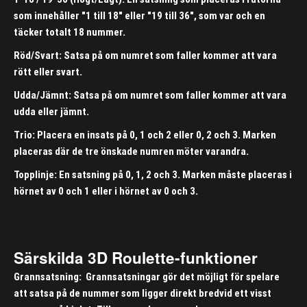
som innehåller "1 till 18" eller "19 till 36", som var och en
täcker totalt 18 nummer.
Röd/Svart:
Satsa på om numret som faller kommer att vara
rött eller svart.
Udda/Jämnt:
Satsa på om numret som faller kommer att vara
udda eller jämnt.
Trio:
Placera en insats på 0, 1 och 2 eller 0, 2 och 3. Marken
placeras där de tre önskade numren möter varandra.
Topplinje:
En satsning på 0, 1, 2 och 3. Marken måste placeras i
hörnet av 0 och 1 eller i hörnet av 0 och 3.
Särskilda 3D Roulette-funktioner
Grannsatsning:
Grannsatsningar gör det möjligt för spelare
att satsa på de nummer som ligger direkt bredvid ett visst